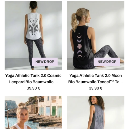
NEW DROP
NEW DROP
Yoga Athletic Tank 2.0 Cosmic
Yoga Athletic Tank 2.0 Moon
Leopard Bio Baumwolle ...
Bio Baumwolle Tencel™ Ta...
Regulärer
39,90 €
Regulärer
39,90 €
Preis
Preis