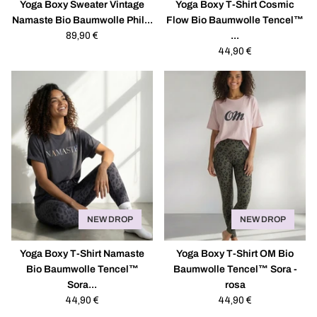
Yoga Boxy Sweater Vintage
Yoga Boxy T-Shirt Cosmic
Namaste Bio Baumwolle Phil...
Flow Bio Baumwolle Tencel™
Regulärer
89,90 €
...
Preis
Regulärer
44,90 €
Preis
NEW DROP
NEW DROP
Yoga Boxy T-Shirt Namaste
Yoga Boxy T-Shirt OM Bio
Bio Baumwolle Tencel™
Baumwolle Tencel™ Sora -
Sora...
rosa
Regulärer
44,90 €
Regulärer
44,90 €
Preis
Preis