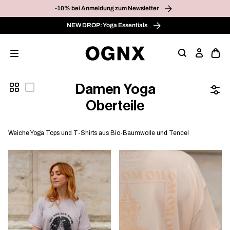
-10% bei Anmeldung zum Newsletter
Weiter
zum
NEW DROP: Yoga Essentials
Inhalt
Einloggen
Kollektion
Damen Yoga
:
Oberteile
Weiche Yoga Tops und T-Shirts aus Bio-Baumwolle und Tencel