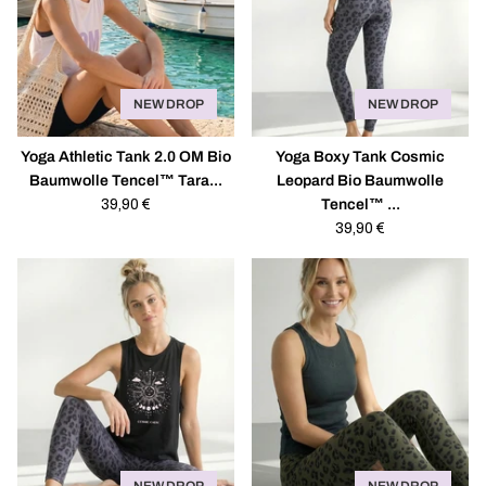
NEW DROP
NEW DROP
Yoga Athletic Tank 2.0 OM Bio
Yoga Boxy Tank Cosmic
Baumwolle Tencel™ Tara...
Leopard Bio Baumwolle
Regulärer
39,90 €
Tencel™ ...
Preis
Regulärer
39,90 €
Preis