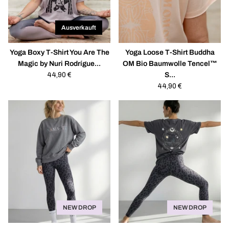
Ausverkauft
Yoga Boxy T-Shirt You Are The
Yoga Loose T-Shirt Buddha
Magic by Nuri Rodrígue...
OM Bio Baumwolle Tencel™
Regulärer
44,90 €
S...
Preis
Regulärer
44,90 €
Preis
NEW DROP
NEW DROP