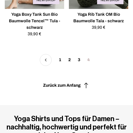
NEW DROP
NEW DROP
Yoga Boxy Tank Sun Bio
Yoga Rib Tank OM Bio
Baumwolle Tencel™ Tula -
Baumwolle Tala - schwarz
schwarz
Regulärer
39,90 €
Regulärer
39,90 €
Preis
Preis
1
2
3
4
Zurück zum Anfang
Yoga Shirts und Tops für Damen –
nachhaltig, hochwertig und perfekt für