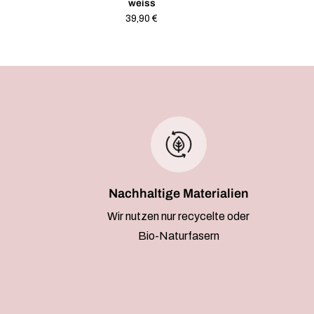
weiss
Regulärer
39,90 €
Preis
Nachhaltige Materialien
Wir nutzen nur recycelte oder
Bio-Naturfasern