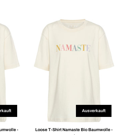
rkauft
Ausverkauft
umwolle -
Loose T-Shirt Namaste Bio Baumwolle -
Lo